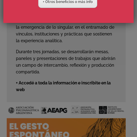
+ Otros beneficios o más info
Bajo la propuesta “El gesto espontáneo.
Entramados del ser”, el Encuentro invita a
explorar aquellas condiciones que hacen posible
la emergencia de lo singular, en el entramado de
vínculos, instituciones y prácticas que sostienen
la experiencia analítica.
Durante tres jornadas, se desarrollarán mesas,
paneles y presentaciones de trabajos que abrirán
un campo de intercambio, reflexión y producción
compartida.
+ Accedé a toda la información e inscribite en la
web