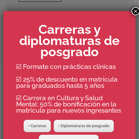
×
Carreras y
diplomaturas de
posgrado
☑️ Formate con prácticas clínicas
☑️ 25% de descuento en matrícula
XXXIV Encuentro
para graduados hasta 5 años
Latinoamericano sobre el
pensamiento de Donald W.
☑️ Carrera en Cultura y Salud
Mental: 50% de bonificación en la
Winnicott
matrícula para nuevos ingresantes
Un espacio de
encuentro presencial en Buenos
Aires
que convoca a colegas para pensar, desde
+ Carreras
+ Diplomaturas de posgrado
la clínica y la teoría, los modos contemporáneos
de constitución subjetiva.