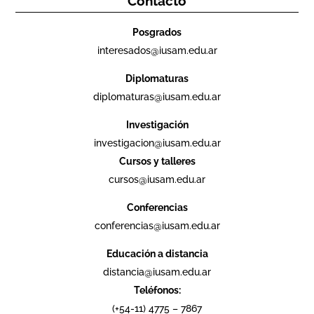
Contacto
Posgrados
interesados@iusam.edu.ar
Diplomaturas
diplomaturas@iusam.edu.ar
Investigación
investigacion@iusam.edu.ar
Cursos y talleres
cursos@iusam.edu.ar
Conferencias
conferencias@iusam.edu.ar
Educación a distancia
distancia@iusam.edu.ar
Teléfonos:
(+54-11) 4775 – 7867