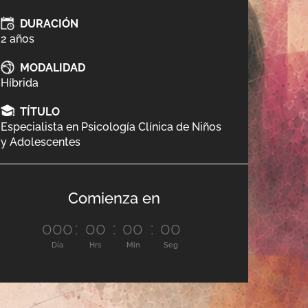
DURACIÓN
2 años
MODALIDAD
Híbrida
TÍTULO
Especialista en Psicología Clínica de Niños
y Adolescentes
Comienza en
000
:
00
:
00
:
00
Día
Hrs
Min
Seg