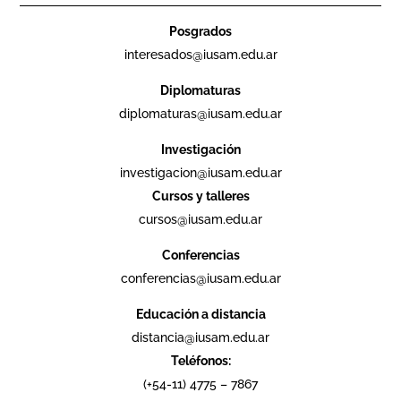
Posgrados
interesados@iusam.edu.ar
Diplomaturas
diplomaturas@iusam.edu.ar
Investigación
investigacion@iusam.edu.ar
Cursos y talleres
cursos@iusam.edu.ar
Conferencias
conferencias@iusam.edu.ar
Educación a distancia
distancia@iusam.edu.ar
Teléfonos:
(+54-11) 4775 – 7867