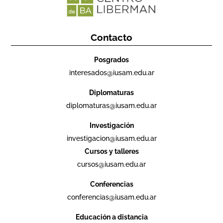
Contacto
Posgrados
interesados@iusam.edu.ar
Diplomaturas
diplomaturas@iusam.edu.ar
Investigación
investigacion@iusam.edu.ar
Cursos y talleres
cursos@iusam.edu.ar
Conferencias
conferencias@iusam.edu.ar
Educación a distancia