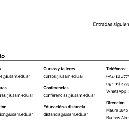
Entradas siguien
to
s
Cursos y talleres
Teléfonos:
os@iusam.edu.ar
cursos@iusam.edu.ar
(+54-11) 477
(+54-11) 4775
uras
Conferencias
WhatsApp (+
ras@iusam.edu.ar
conferencias@iusam.edu.ar
Dirección:
ción
Educación a distancia
Maure 1850
cion@iusam.edu.ar
distancia@iusam.edu.ar
Buenos Aire