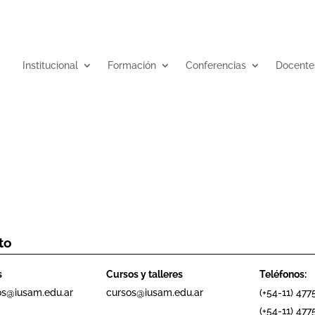
Institucional
Formación
Conferencias
Docente
to
s
Cursos y talleres
Teléfonos:
os@iusam.edu.ar
cursos@iusam.edu.ar
(+54-11) 477
(+54-11) 4775