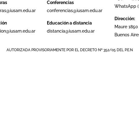
uras
Conferencias
WhatsApp (+
ras@iusam.edu.ar
conferencias@iusam.edu.ar
Dirección:
ción
Educación a distancia
Maure 1850
cion@iusam.edu.ar
distancia@iusam.edu.ar
Buenos Aire
AUTORIZADA PROVISORIAMENTE POR EL DECRETO Nº 352/05 DEL P.E.N