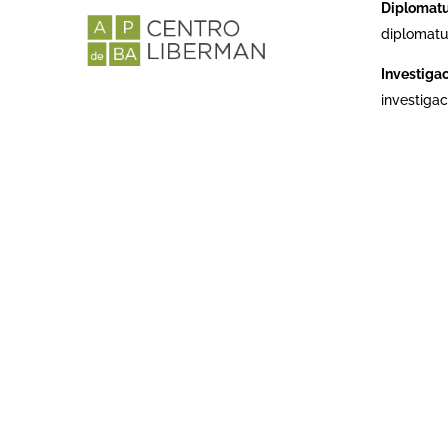
Diplomat
diplomatu
Investiga
investiga