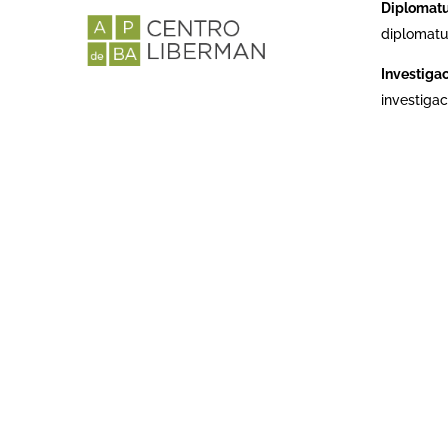
Diplomat
diplomatu
Investiga
investiga