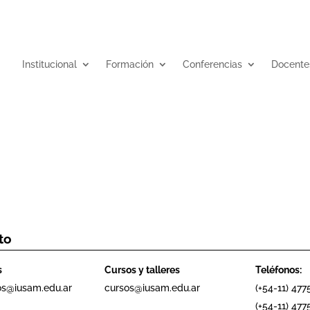
Institucional
Formación
Conferencias
Docente
to
s
Cursos y talleres
Teléfonos:
os@iusam.edu.ar
cursos@iusam.edu.ar
(+54-11) 477
(+54-11) 4775