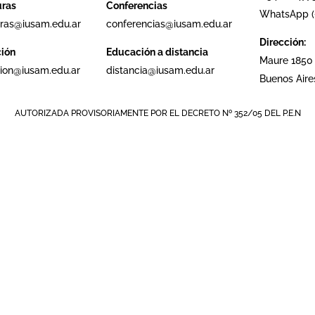
uras
Conferencias
WhatsApp (+
ras@iusam.edu.ar
conferencias@iusam.edu.ar
Dirección:
ción
Educación a distancia
Maure 1850
cion@iusam.edu.ar
distancia@iusam.edu.ar
Buenos Aire
AUTORIZADA PROVISORIAMENTE POR EL DECRETO Nº 352/05 DEL P.E.N