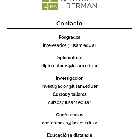
Contacto
Posgrados
interesados@iusam.edu.ar
Diplomaturas
diplomaturas@iusam.edu.ar
Investigación
investigacion@iusam.edu.ar
Cursos y talleres
cursos@iusam.edu.ar
Conferencias
conferencias@iusam.edu.ar
Educación a distancia