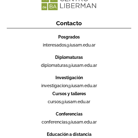
Contacto
Posgrados
interesados@iusam.edu.ar
Diplomaturas
diplomaturas@iusam.edu.ar
Investigación
investigacion@iusam.edu.ar
Cursos y talleres
cursos@iusam.edu.ar
Conferencias
conferencias@iusam.edu.ar
Educación a distancia