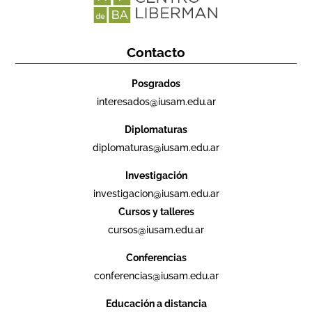
Contacto
Posgrados
interesados@iusam.edu.ar
Diplomaturas
diplomaturas@iusam.edu.ar
Investigación
investigacion@iusam.edu.ar
Cursos y talleres
cursos@iusam.edu.ar
Conferencias
conferencias@iusam.edu.ar
Educación a distancia