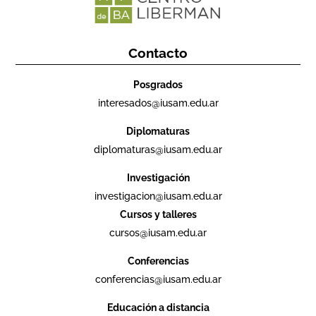
Contacto
Posgrados
interesados@iusam.edu.ar
Diplomaturas
diplomaturas@iusam.edu.ar
Investigación
investigacion@iusam.edu.ar
Cursos y talleres
cursos@iusam.edu.ar
Conferencias
conferencias@iusam.edu.ar
Educación a distancia