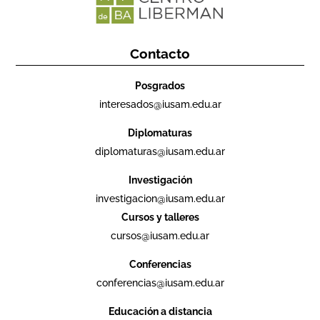
Contacto
Posgrados
interesados@iusam.edu.ar
Diplomaturas
diplomaturas@iusam.edu.ar
Investigación
investigacion@iusam.edu.ar
Cursos y talleres
cursos@iusam.edu.ar
Conferencias
conferencias@iusam.edu.ar
Educación a distancia