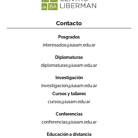
Contacto
Posgrados
interesados@iusam.edu.ar
Diplomaturas
diplomaturas@iusam.edu.ar
Investigación
investigacion@iusam.edu.ar
Cursos y talleres
cursos@iusam.edu.ar
Conferencias
conferencias@iusam.edu.ar
Educación a distancia