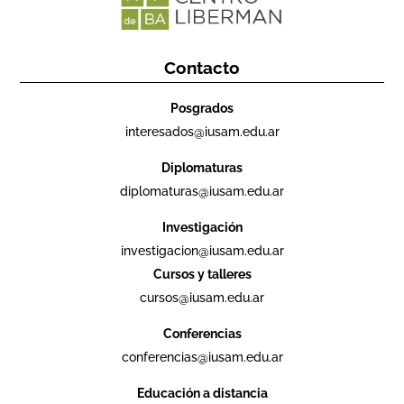
Contacto
Posgrados
interesados@iusam.edu.ar
Diplomaturas
diplomaturas@iusam.edu.ar
Investigación
investigacion@iusam.edu.ar
Cursos y talleres
cursos@iusam.edu.ar
Conferencias
conferencias@iusam.edu.ar
Educación a distancia