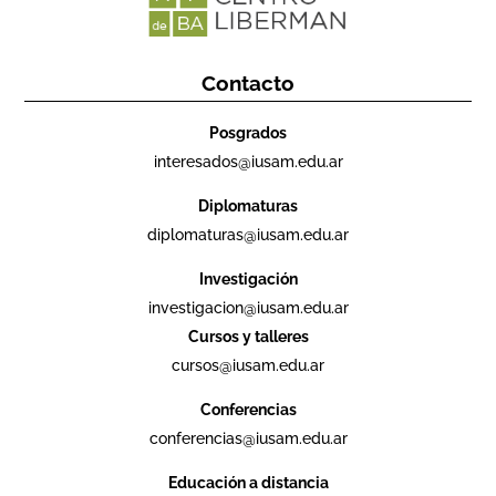
Contacto
Posgrados
interesados@iusam.edu.ar
Diplomaturas
diplomaturas@iusam.edu.ar
Investigación
investigacion@iusam.edu.ar
Cursos y talleres
cursos@iusam.edu.ar
Conferencias
conferencias@iusam.edu.ar
Educación a distancia