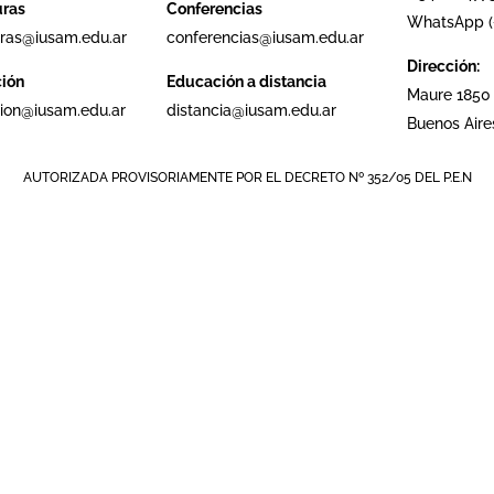
uras
Conferencias
WhatsApp (+
ras@iusam.edu.ar
conferencias@iusam.edu.ar
Dirección:
ción
Educación a distancia
Maure 1850
cion@iusam.edu.ar
distancia@iusam.edu.ar
Buenos Aire
AUTORIZADA PROVISORIAMENTE POR EL DECRETO Nº 352/05 DEL P.E.N