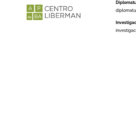
Diplomat
diplomatu
Investiga
investiga