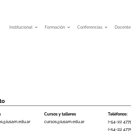
Institucional
Formación
Conferencias
Docente
to
s
Cursos y talleres
Teléfonos:
os@iusam.edu.ar
cursos@iusam.edu.ar
(+54-11) 477
(+54-11) 4775