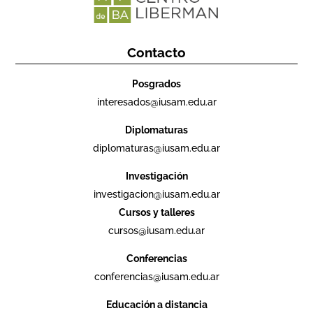
Contacto
Posgrados
interesados@iusam.edu.ar
Diplomaturas
diplomaturas@iusam.edu.ar
Investigación
investigacion@iusam.edu.ar
Cursos y talleres
cursos@iusam.edu.ar
Conferencias
conferencias@iusam.edu.ar
Educación a distancia