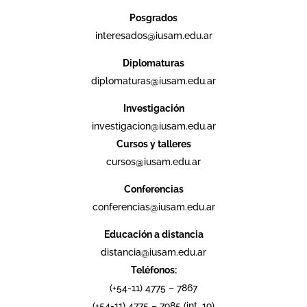
Posgrados
interesados@iusam.edu.ar
Diplomaturas
diplomaturas@iusam.edu.ar
Investigación
investigacion@iusam.edu.ar
Cursos y talleres
cursos@iusam.edu.ar
Conferencias
conferencias@iusam.edu.ar
Educación a distancia
distancia@iusam.edu.ar
Teléfonos:
(+54-11) 4775 – 7867
(+54-11) 4775 – 7985 (int. 19)