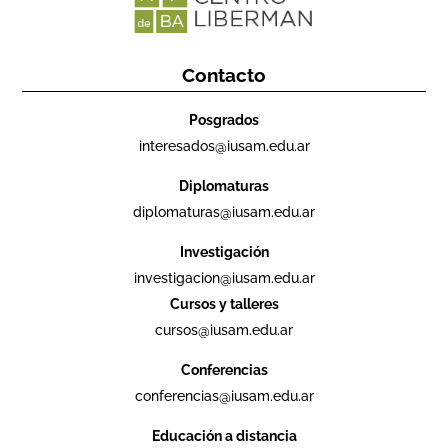
Contacto
Posgrados
interesados@iusam.edu.ar
Diplomaturas
diplomaturas@iusam.edu.ar
Investigación
investigacion@iusam.edu.ar
Cursos y talleres
cursos@iusam.edu.ar
Conferencias
conferencias@iusam.edu.ar
Educación a distancia