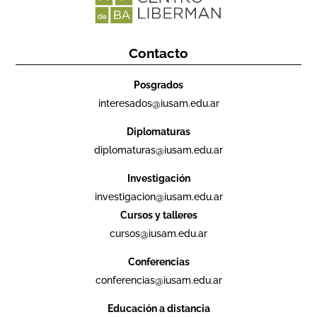
Contacto
Posgrados
interesados@iusam.edu.ar
Diplomaturas
diplomaturas@iusam.edu.ar
Investigación
investigacion@iusam.edu.ar
Cursos y talleres
cursos@iusam.edu.ar
Conferencias
conferencias@iusam.edu.ar
Educación a distancia