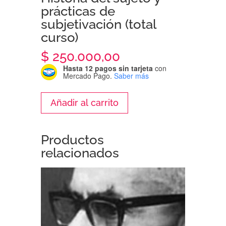
prácticas de
subjetivación (total
curso)
$
250.000,00
Hasta 12 pagos sin tarjeta
con
Mercado Pago.
Saber más
Historia
Añadir al carrito
del
sujeto
y
Productos
prácticas
relacionados
de
subjetivación
(total
curso)
cantidad