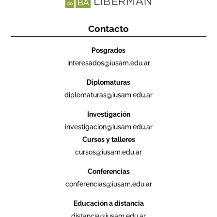
Contacto
Posgrados
interesados@iusam.edu.ar
Diplomaturas
diplomaturas@iusam.edu.ar
Investigación
investigacion@iusam.edu.ar
Cursos y talleres
cursos@iusam.edu.ar
Conferencias
conferencias@iusam.edu.ar
Educación a distancia
distancia@iusam.edu.ar