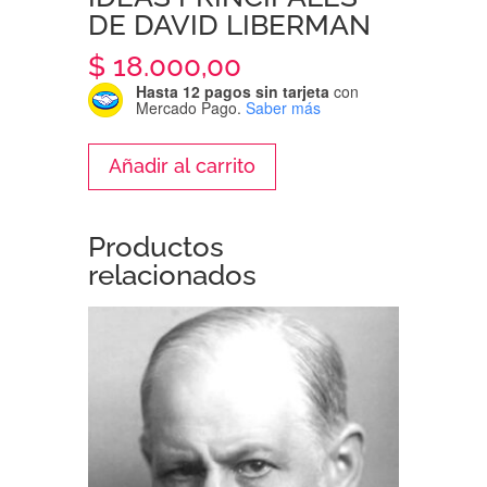
DE DAVID LIBERMAN
$
18.000,00
Hasta 12 pagos sin tarjeta
con
Mercado Pago.
Saber más
IDEAS
Añadir al carrito
PRINCIPALES
DE
DAVID
Productos
LIBERMAN
relacionados
cantidad