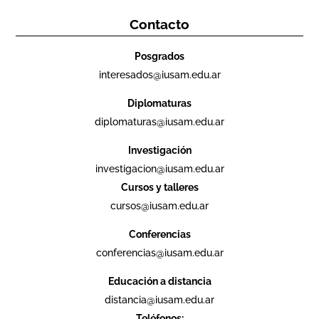
Contacto
Posgrados
interesados@iusam.edu.ar
Diplomaturas
diplomaturas@iusam.edu.ar
Investigación
investigacion@iusam.edu.ar
Cursos y talleres
cursos@iusam.edu.ar
Conferencias
conferencias@iusam.edu.ar
Educación a distancia
distancia@iusam.edu.ar
Teléfonos: