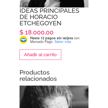
IDEAS PRINCIPALES
DE HORACIO
ETCHEGOYEN
$
18.000,00
Hasta 12 pagos sin tarjeta
con
Mercado Pago.
Saber más
IDEAS
Añadir al carrito
PRINCIPALES
DE
HORACIO
Productos
ETCHEGOYEN
relacionados
cantidad