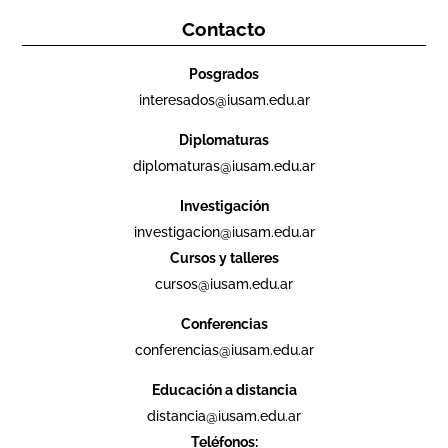
Contacto
Posgrados
interesados@iusam.edu.ar
Diplomaturas
diplomaturas@iusam.edu.ar
Investigación
investigacion@iusam.edu.ar
Cursos y talleres
cursos@iusam.edu.ar
Conferencias
conferencias@iusam.edu.ar
Educación a distancia
distancia@iusam.edu.ar
Teléfonos: