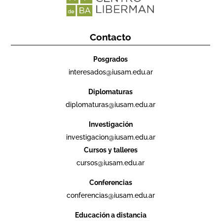
Contacto
Posgrados
interesados@iusam.edu.ar
Diplomaturas
diplomaturas@iusam.edu.ar
Investigación
investigacion@iusam.edu.ar
Cursos y talleres
cursos@iusam.edu.ar
Conferencias
conferencias@iusam.edu.ar
Educación a distancia