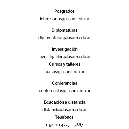
Posgrados
interesados@iusam.edu.ar
Diplomaturas
diplomaturas@iusam.edu.ar
Investigación
investigacion@iusam.edu.ar
Cursos y talleres
cursos@iusam.edu.ar
Conferencias
conferencias@iusam.edu.ar
Educación a distancia
distancia@iusam.edu.ar
Teléfonos:
(+54-11) 4775 – 7867