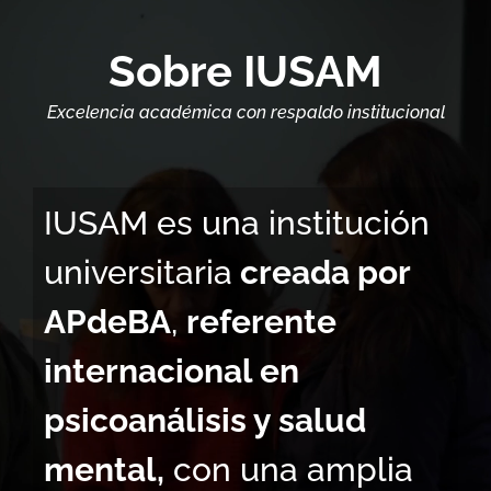
de
vídeo
Sobre IUSAM
Excelencia académica con respaldo institucional
IUSAM es una institución
universitaria
creada por
APdeBA
,
referente
internacional en
psicoanálisis y salud
mental,
con una amplia