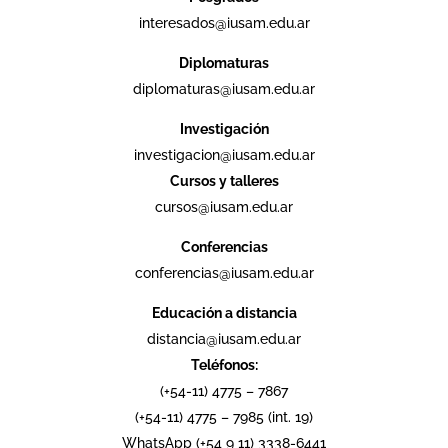
interesados@iusam.edu.ar
Diplomaturas
diplomaturas@iusam.edu.ar
Investigación
investigacion@iusam.edu.ar
Cursos y talleres
cursos@iusam.edu.ar
Conferencias
conferencias@iusam.edu.ar
Educación a distancia
distancia@iusam.edu.ar
Teléfonos:
(+54-11) 4775 – 7867
(+54-11) 4775 – 7985 (int. 19)
WhatsApp (+54 9 11) 3338-6441