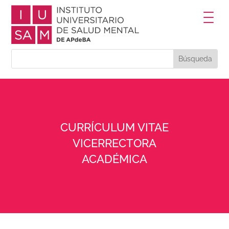
CURRÍCULUM VITAE
VICERRECTORA
ACADÉMICA