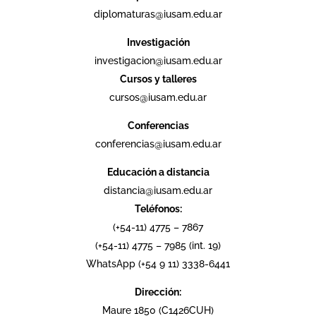
diplomaturas@iusam.edu.ar
Investigación
investigacion@iusam.edu.ar
Cursos y talleres
cursos@iusam.edu.ar
Conferencias
conferencias@iusam.edu.ar
Educación a distancia
distancia@iusam.edu.ar
Teléfonos:
(+54-11) 4775 – 7867
(+54-11) 4775 – 7985 (int. 19)
WhatsApp (+54 9 11) 3338-6441
Dirección:
Maure 1850 (C1426CUH)