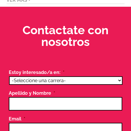
VER MÁS +
Contactate con
nosotros
Estoy interesado/a en:
*
Apellido y Nombre
*
Email
*