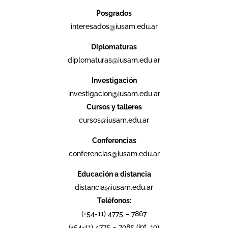
Posgrados
interesados@iusam.edu.ar
Diplomaturas
diplomaturas@iusam.edu.ar
Investigación
investigacion@iusam.edu.ar
Cursos y talleres
cursos@iusam.edu.ar
Conferencias
conferencias@iusam.edu.ar
Educación a distancia
distancia@iusam.edu.ar
Teléfonos:
(+54-11) 4775 – 7867
(+54-11) 4775 – 7985 (int. 19)