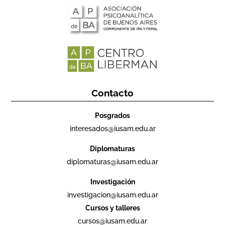
Contacto
Posgrados
interesados@iusam.edu.ar
Diplomaturas
diplomaturas@iusam.edu.ar
Investigación
investigacion@iusam.edu.ar
Cursos y talleres
cursos@iusam.edu.ar