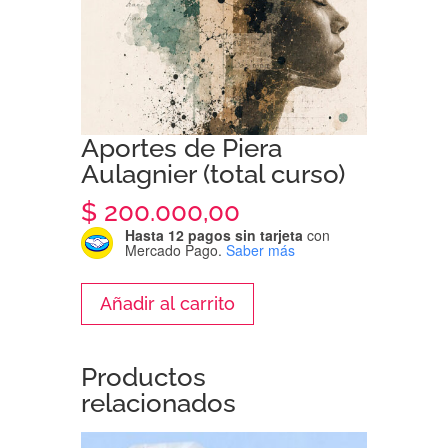
Aportes de Piera
Aulagnier (total curso)
$
200.000,00
Hasta 12 pagos sin tarjeta
con
Mercado Pago.
Saber más
Aportes
Añadir al carrito
de
Piera
Aulagnier
Productos
(total
relacionados
curso)
cantidad